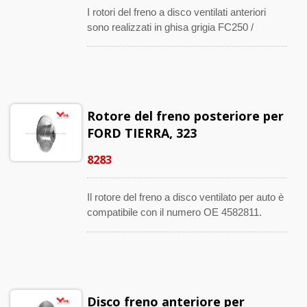
I rotori del freno a disco ventilati anteriori
sono realizzati in ghisa grigia FC250 /
G3000. I rotori del freno sono trattati
termicamente e offrono una maggiore durata
nella composizione e nella struttura del
metallo. Il numero compatibile OE è 98AB-
1125BE, 1465622, 1808479, DD323325X,
Rotore del freno posteriore per
ecc.
FORD TIERRA, 323
8283
Il rotore del freno a disco ventilato per auto è
compatibile con il numero OE 4582811.
Fornito per CHRYSLER LE BARON,
Concorde, LHS, New Yorker e SARATOGA.
Questi ricambi per l'asse anteriore sono
prodotti con tecnologia e design rigorosi che
li fanno durare più a lungo.
Disco freno anteriore per