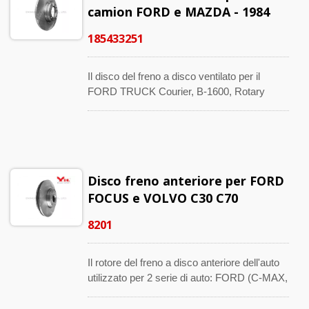
camion FORD e MAZDA - 1984
185433251
Il disco del freno a disco ventilato per il
FORD TRUCK Courier, B-1600, Rotary
Pickup R-1. Questa sostituzione dell'assale
anteriore è prodotta con una tecnologia e un
design rigorosi che li rendono più duraturi. Il
numero compatibile OE è 1854-33-251 e
D77Z-2B301-A.
Disco freno anteriore per FORD
FOCUS e VOLVO C30 C70
8201
Il rotore del freno a disco anteriore dell'auto
utilizzato per 2 serie di auto: FORD (C-MAX,
II Convertible, Saloon, Turnier, GRAND) e
VOLVO (C30, C70 II Convertible, S40 II,