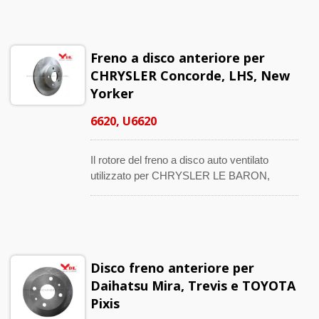
prodotto con una tecnologia e un design
rigorosi che li rendono più duraturi. Questi
numeri compatibili con l'OE sono 96179110,
Freno a disco anteriore per
569001, 90468509 e 90487402, ecc.
CHRYSLER Concorde, LHS, New
Yorker
6620, U6620
Il rotore del freno a disco auto ventilato
utilizzato per CHRYSLER LE BARON,
Concorde, LHS, New Yorker e SARATOGA.
Queste sostituzioni dell'asse anteriore sono
prodotte con una tecnologia e un design
rigorosi che li rendono più duraturi. I numeri
compatibili con l'OE sono 4582811.
Disco freno anteriore per
Daihatsu Mira, Trevis e TOYOTA
Pixis