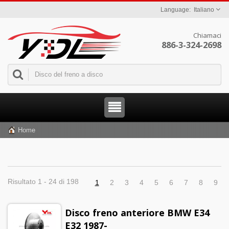
Italiano
Chiamaci
886-3-324-2698
Home
Risultato 1 - 24 di 198
1
2
3
4
5
6
7
8
9
Disco freno anteriore BMW E34
E32 1987-