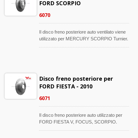
FORD SCORPIO
6070
Il disco freno posteriore auto ventilato viene
utilizzato per MERCURY SCORPIO Turnier.
Ha una lunga durata e ottime capacità di
attrito. Questo ricambio è prodotto secondo
rigorosi standard di produzione e ISO che ne
garantiscono una maggiore durata. Il numero
compatibile con l'OE è 1652547, 5022669,
Disco freno posteriore per
85GX2A315AB, E7RY-2C026A, ecc.
FORD FIESTA - 2010
6071
Il disco freno posteriore auto utilizzato per
FORD FIESTA V, FOCUS, SCORPIO.
Questa sostituzione dell'asse anteriore è
prodotta con una tecnologia e un design