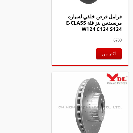
فرامل قرص خلفي لسيارة
مرسيدس بنز فئة E-CLASS
W124 C124 S124
6780
أكثر من