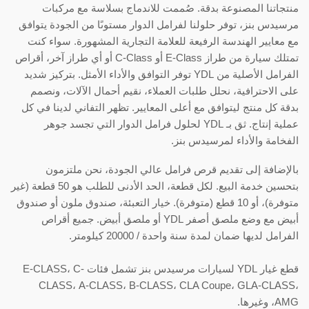
منتجاتنا المصنوعة بدقة. صُممت للاندماج بسلاسة مع مركبات
مرسيدس بنز، توفر حلولنا لفرامل الدوار مستوىًا من الجودة يتوافق
مع معايير الهندسة الرفيعة للعلامة التجارية المشهورة. سواء كنت
تمتلك سيارة من طراز E-Class أو C-Class أو أي طراز آخر، أقراص
الفرامل الأصلية من YDL توفر التوافق والأداء الأمثل. بتركيز شديد
على الاحترافية، نحلل طلبات العملاء، نقيم أحمال الآلات، ونصمم
بدقة كل منتج ليتوافق مع أعلى المعايير. تظهر التفاني لدينا في كل
عملية إنتاج. ثق بـ YDL لحلول فرامل الدوار التي تجسد جوهر
الفخامة والأداء لمرسيدس بنز.
بالإضافة إلى تقديم قرص فرامل عالي الجودة، نحن ملتزمون
بتحسين خدمة البيع. لكل قطعة، الحد الأدنى للطلب هو 50 قطعة (غير
متوفرة)، أو 10 قطع (متوفرة). خيار التعبئة، صندوق ملون أو صندوق
أبيض مع وضع ملصق أصفر YDL أو ملصق أبيض. جميع أقراص
الفرامل لديها ضمان لمدة سنة واحدة / 20000 كيلومتر.
قطع غيار YDL لسيارات مرسيدس بنز تشمل فئات E-CLASS، C-
CLASS، A-CLASS، B-CLASS، CLA Coupe، GLA-CLASS،
AMG، وغيرها.