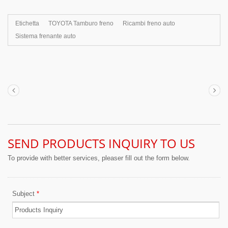
rigorosi che li rendono più durevoli. I numeri
compatibili OE sono 42431-12040, 42431-
Etichetta
TOYOTA Tamburo freno
Ricambi freno auto
12081, 42431-20030, 42431-27020, ecc. I
Sistema frenante auto
nostri dischi freno offrono un prezzo
competitivo, ma anche qualità e grande
valore. Ogni rotore è prodotto per soddisfare
gli standard di produzione ISO e TS. YDL
offre una gamma di dischi freno con
eccellente performance, affidabilità, durata e
comfort in tutte le condizioni. Grazie alla
nostra dedizione a prodotti di alta qualità e
prezzi competitivi per soddisfare le richieste
dei clienti, abbiamo ricevuto ottimi feedback
dai nostri clienti.