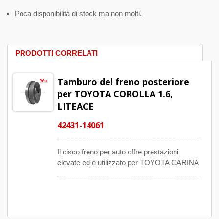
Poca disponibilità di stock ma non molti.
PRODOTTI CORRELATI
Tamburo del freno posteriore
per TOYOTA COROLLA 1.6,
LITEACE
42431-14061
Il disco freno per auto offre prestazioni
elevate ed è utilizzato per TOYOTA CARINA
1.6/ 1.8, CELICA 1.6 ST/ 2.0 XT, COROLLA
1.6, CORONA 1.8/ 2.0, CRESSIDA 2.0/ 2.2
e LITEACE Box 1.3/ 2.0 D 1970-1998.
Questi sostituti dell'asse anteriore sono
prodotti con una tecnologia e un design