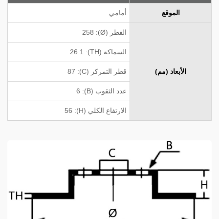
الموقع
أمامي
القطر (Ø): 258
السماكة (TH): 26.1
الأبعاد (مم)
قطر التمركز (C): 87
عدد الثقوب (B): 6
الارتفاع الكلي (H): 56