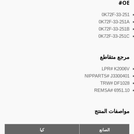
OE#
0K72F-33-251
0K72F-33-251A
0K72F-33-251B
0K72F-33-251C
مرجع متقاطع
LPR# K2006V
NIPPARTS# J3300401
TRW# DF1028
REMSA# 6951.10
مواصفات المنتج
الصانع
كيا