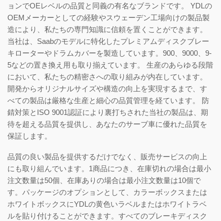
ョンでOEレベルの品質と同義の有名なブランドです。 YDLの
OEMメーカーとしての経験やスウェーデン工場向けの製品製
造により、私たちの専門知識に信頼を置くことができます。
当社は、Saabのモデルに特化したプレミアムディスクブレー
キローターやドラムカバーを製造しています。900、9000、9-
5などの置き換え用も取り揃えています。 生産のあらゆる段階
において、私たちの精密さへの取り組みが内在しています。
開発からオリジナルサイズや構造の向上を実現するまで、す
べての製品は厳格な生産と細心の品質管理を経ています。 防
錆対策とISO 9001認証により裏打ちされた当社の製品は、期
待を超える品質を提供し、あなたのサーブ車に優れた品質を
保証します。
品質の良い製品を提供するだけでなく、販売サービスの向上
にも取り組んでいます。1商品につき、在庫切れの場合は最小
注文数量は50個、在庫ありの場合は最小注文数量は10個で
す。パッケージのオプションとして、カラーボックスまたは
ホワイトボックスにYDLの黄色いラベルまたはホワイトラベ
ルを貼り付けることができます。すべてのブレーキディスク