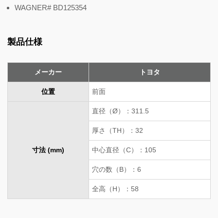
WAGNER# BD125354
製品仕様
メーカー
トヨタ
位置
前面
直径（Ø）：311.5
厚さ（TH）：32
寸法 (mm)
中心直径（C）：105
穴の数（B）：6
全高（H）：58