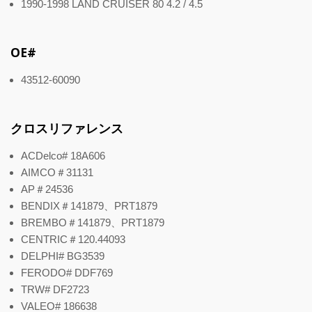
1990-1998 LAND CRUISER 80 4.2 / 4.5
OE#
43512-60090
クロスリファレンス
ACDelco# 18A606
AIMCO＃31131
AP＃24536
BENDIX＃141879、PRT1879
BREMBO＃141879、PRT1879
CENTRIC＃120.44093
DELPHI# BG3539
FERODO# DDF769
TRW# DF2723
VALEO# 186638