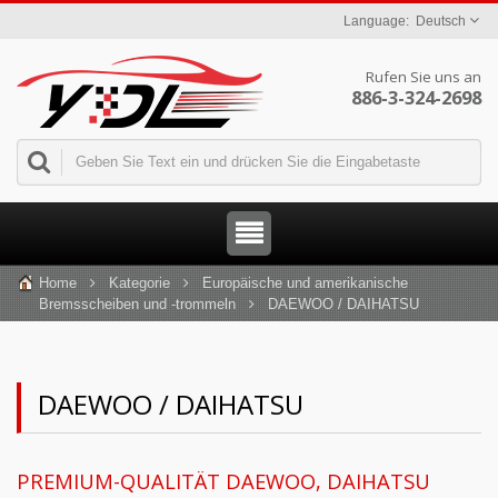
Deutsch
Rufen Sie uns an
886-3-324-2698
Home
Kategorie
Europäische und amerikanische
Bremsscheiben und -trommeln
DAEWOO / DAIHATSU
DAEWOO / DAIHATSU
PREMIUM-QUALITÄT DAEWOO, DAIHATSU