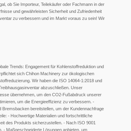
al, ob Sie Importeur, Teilekäufer oder Fachmann in der
fnisse und gewährleisten Sicherheit und Zufriedenheit
nventar zu verbessern und im Markt voraus zu sein! Wir
ale Trends: Engagement für Kohlenstoffreduktion und
rpflichtet sich Chihon Machinery zur ökologischen
nstoffreduzierung. Wir haben die ISO 14064-1:2018 und
 Treibhausgasinventar abzuschließen. Unser
rozesse übernehmen, um den CO2-Fußabdruck unserer
timieren, um die Energieeffizienz zu verbessern. -
d Bremsbacken bereitstellen, um der Kundennachfrage
: - Hochwertige Materialien und fortschrittliche
eit des Produkts sicherzustellen. - Nach ISO 9001
ieren. - Maßgeschneiderte Lösungen anbieten, um