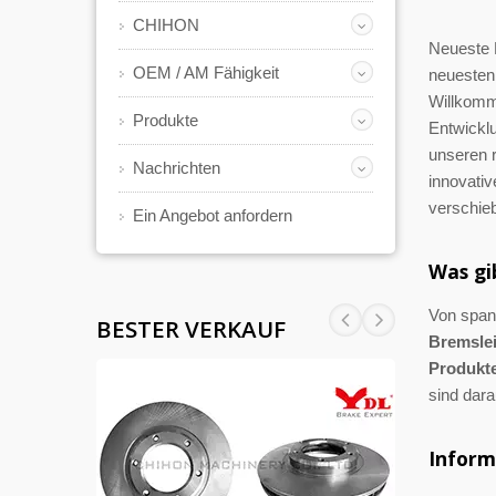
CHIHON
Neueste 
OEM / AM Fähigkeit
neuesten
Willkomm
Produkte
Entwicklu
unseren 
Nachrichten
innovativ
verschie
Ein Angebot anfordern
Was gi
Von spa
BESTER VERKAUF
Bremsle
Produkt
sind dara
Inform