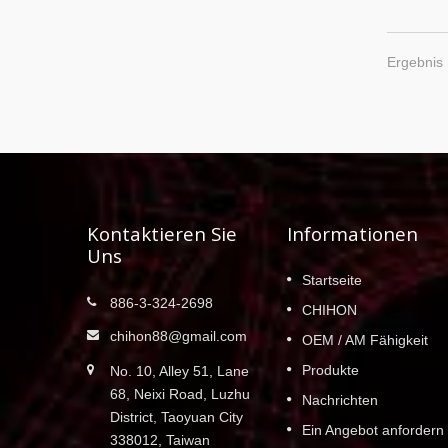
Ergebnis 
Kontaktieren Sie
Informationen
Uns
Ausstellung von 2016-2020
Startseite
18
886-3-324-2698
CHIHON (YDL) bietet nicht nur
CHIHON
AUG
hwertige
hochwertige Bremsscheiben in einer
chihon88@gmail.com
OEM / AM Fähigkeit
2021
Vielzahl von Fahrzeuganwendungen an,
Produkte
tion und
No. 10, Alley 51, Lane
sondern hat auch an Fachmessen wie de
teller
Automotive Aftermarket Parts Show
68, Neixi Road, Luzhu
Nachrichten
Weiterlesen
teilgenommen....
District, Taoyuan City
Ein Angebot anfordern
338012, Taiwan