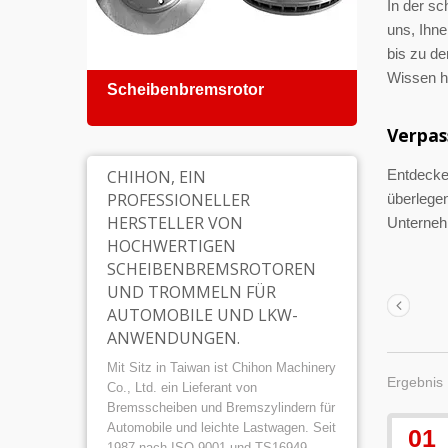
In der sc
uns, Ihn
bis zu d
Wissen h
Scheibenbremsrotor
Merc
Verpas
CHIHON, EIN
Entdecken
PROFESSIONELLER
überlege
HERSTELLER VON
Unterneh
HOCHWERTIGEN
SCHEIBENBREMSROTOREN
UND TROMMELN FÜR
AUTOMOBILE UND LKW-
ANWENDUNGEN.
Mit Sitz in Taiwan ist Chihon Machinery
Ergebnis 
Co., Ltd. ein Lieferant von
Bremsscheiben und Bremszylindern für
Automobile und leichte Lastwagen. Seit
01
1987 nach ISO 9001 und TS16949