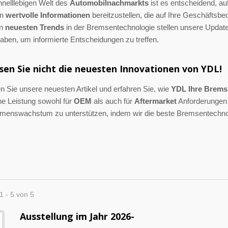
hnelllebigen Welt des
Automobilnachmarkts
ist es entscheidend, au
en
wertvolle Informationen
bereitzustellen, die auf Ihre Geschäftsb
en
neuesten Trends
in der Bremsentechnologie stellen unsere Updat
aben, um informierte Entscheidungen zu treffen.
edes Benz Rotor
Honda Bremsscheibe
sen Sie nicht die neuesten Innovationen von YDL!
 Sie unsere neuesten Artikel und erfahren Sie, wie
YDL Ihre Brems
ne Leistung sowohl für
OEM
als auch für
Aftermarket
Anforderungen z
menswachstum zu unterstützen, indem wir die beste Bremsentechnol
1 - 5 von 5
Ausstellung im Jahr 2026-