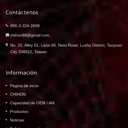
subraya nuestra profunda comprensión de la
Contáctenos
precisión y calidad requeridas para estos
vehículos. Las piezas de repuesto de YDL
cubren una amplia selección de modelos
886-3-324-2698
TOYOTA y LEXUS, incluyendo C-HR, Rav4,
chihon88@gmail.com
AURIS, CAMRY, LEXUS NX 200t, YARIS,
STARLET, LAND CRUISER, VIOS,
No. 10, Alley 51, Lane 68, Neixi Road, Luzhu District, Taoyuan
COROLLA, Hiace, LEXUS GS350, 4
City 338012, Taiwan
RUNNER, PRADO, PREVIA, HILUX,
HIACE, TERCEL, Tacoma, Wish, Cressida,
Altis y más. Cada producto pasa por
Información
rigurosos pasos de producción y estricto
control de calidad, desde el desarrollo hasta
Página de inicio
lograr tamaños originales o mejoras
estructurales. Para garantizar su integridad,
CHIHON
cada artículo está protegido con aceite
Capacidad de OEM / AM
anticorrosión antes de su embalaje y
Productos
transporte. Nuestra certificación ISO 9001
refuerza aún más nuestra dedicación a la
Noticias
calidad. Confíe con confianza en CHIHON