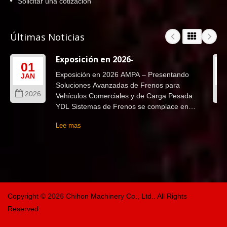
Solicitar una cotización
(YDL) para soluciones de freno de disco que
cumplen y superan sus expectativas,
ofreciendo la máxima calidad y rendimiento
Últimas Noticias
para sus vehículos TOYOTA y LEXUS.
Exposición en 2026-
01
Exposición en 2026 AMPA – Presentando
JAN
Soluciones Avanzadas de Frenos para
2026
Vehículos Comerciales y de Carga Pesada
YDL Sistemas de Frenos se complace en
anunciar nuestra participación...
Lee mas
Copyright © 2026
Chihon Machinery Co., Ltd.
. All Rights
Reserved.