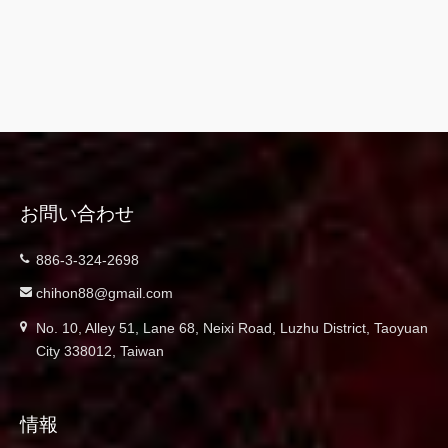
お問い合わせ
886-3-324-2698
chihon88@gmail.com
No. 10, Alley 51, Lane 68, Neixi Road, Luzhu District, Taoyuan
City 338012, Taiwan
情報