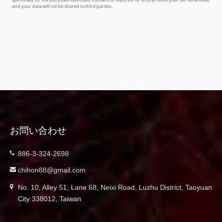
お問い合わせ
886-3-324-2698
chihon88@gmail.com
No. 10, Alley 51, Lane 68, Neixi Road, Luzhu District, Taoyuan
City 338012, Taiwan